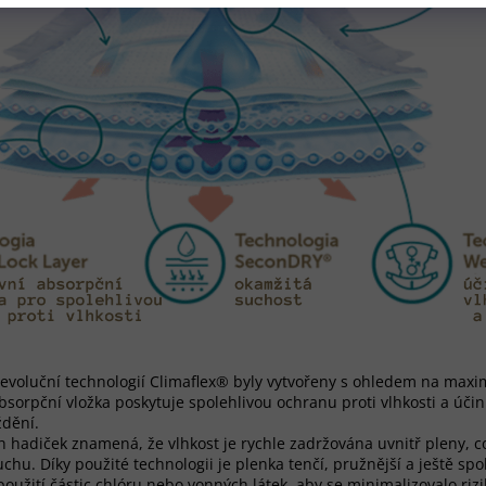
evoluční technologií Climaflex® byly vytvořeny s ohledem na maxi
bsorpční vložka poskytuje spolehlivou ochranu proti vlhkosti a úči
ždění.
h hadiček znamená, že vlhkost je rychle zadržována uvnitř pleny,
chu. Díky použité technologii je plenka tenčí, pružnější a ještě spol
oužití částic chlóru nebo vonných látek, aby se minimalizovalo rizi