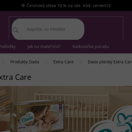
🌸 Červnová sleva 10 % na vše. Kód: cerven10
Podložky
Jak na mateřství?
Kalkulačka porodu
Produkty Dada
Extra Care
Dada plenky Extra Car
xtra Care