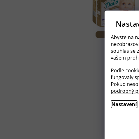
Nastav
Abyste na na
nezobrazova
souhlas se 
vašem prohl
Podle cooki
fungovaly sp
Pokud nesou
podrobný př
Nastavení