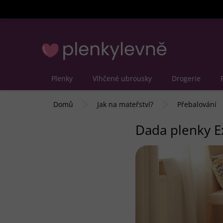
Přejít
na
obsah
Plenky
Vlhčené ubrousky
Drogerie
Domů
Jak na mateřství?
Přebalování
Dada plenky E