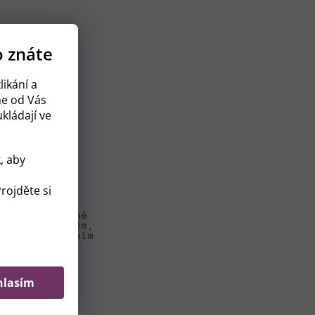
o znáte
likání a
me od Vás
kládají ve
, aby
rojděte si
hlasím