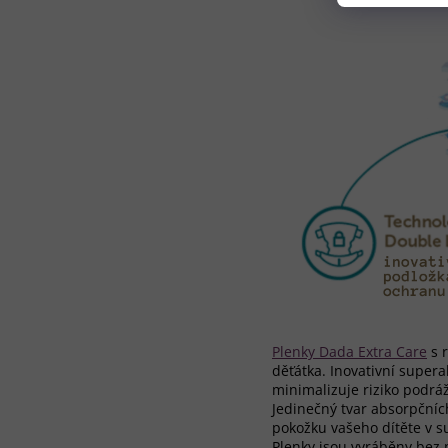
Plenky Dada Extra Care
s r
děťátka. Inovativní supera
minimalizuje riziko podrá
Jedinečný tvar absorpčníc
pokožku vašeho dítěte v su
Plenky jsou vyráběny bez p