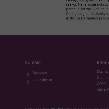
reakcí. Nenarušují mikrob
potah je šetrný i k té nej
Dada
jsou jediné plenky v
institutu Dermatest pro pé
Z
á
p
a
t
Kontakt
Infor
í
Doprav
Facebook
Obchod
plenkylevne
GDPR
Kde nás