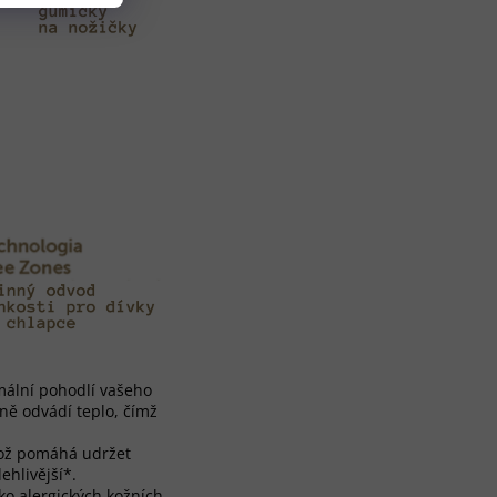
mální pohodlí vašeho
nně odvádí teplo, čímž
 což pomáhá udržet
ehlivější*.
ko alergických kožních