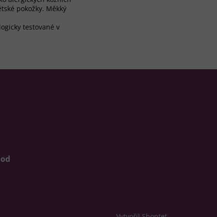
ětské pokožky. Měkký
logicky testované v
 od
Vytvořil Shoptet