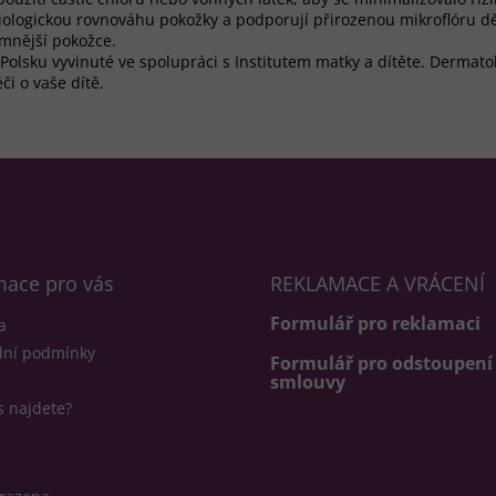
iologickou rovnováhu pokožky a podporují přirozenou mikroflóru d
jemnější pokožce.
 Polsku vyvinuté ve spolupráci s Institutem matky a dítěte. Dermato
či o vaše dítě.
mace pro vás
REKLAMACE A VRÁCENÍ
Formulář pro reklamaci
a
ní podmínky
Formulář pro odstoupení
smlouvy
 najdete?