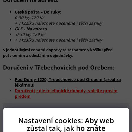
Česká pošta – Do ruky:
0-30 kg: 129 Kč
+ v košíku naleznete naceněné i těžší zásilky
GLS - Na adresu
0-30 kg: 129 Kč
+ v košíku naleznete naceněné i těžší zásilky
S jednotlivými cenami dopravy se seznamte v košíku před
potvrzením a odesláním objednávky.
Doručení v Třebechovicích pod Orebem:
Pod Domy 1220, Třebechovice pod Orebem (areál za
lékárnou)
Doručení je dle telefonické dohody, volejte prosím
předem
Nastavení cookies: Aby web
zůstal tak, jak ho znáte