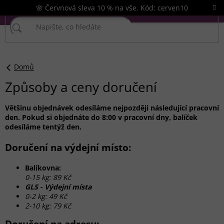
Přejít
🌸 Červnová sleva 10 % na vše. Kód: cerven10
na
obsah
Domů
Způsoby a ceny doručení
Většinu objednávek odesíláme nejpozději následující pracovní
den. Pokud si objednáte do 8:00 v pracovní dny, balíček
odesíláme tentýž den.
Doručení na výdejní místo:
Balíkovna:
0-15 kg: 89 Kč
GLS - Výdejní místa
0-2 kg: 49 Kč
2-10 kg: 79 Kč
Doručení na adresu: