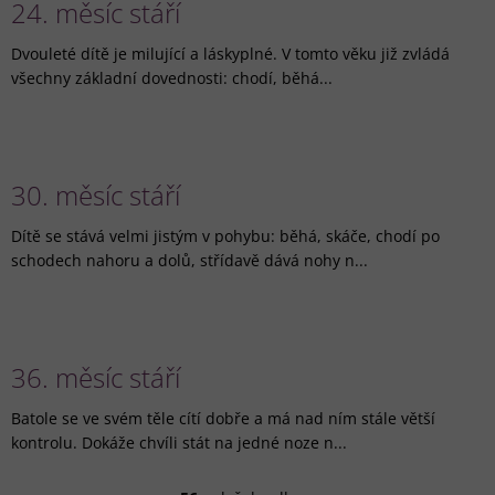
24. měsíc stáří
Dvouleté dítě je milující a láskyplné. V tomto věku již zvládá
všechny základní dovednosti: chodí, běhá...
30. měsíc stáří
Dítě se stává velmi jistým v pohybu: běhá, skáče, chodí po
schodech nahoru a dolů, střídavě dává nohy n...
36. měsíc stáří
Batole se ve svém těle cítí dobře a má nad ním stále větší
kontrolu. Dokáže chvíli stát na jedné noze n...