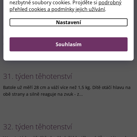
nezbytné soubory cookies. Projděte si
podrobný
přehled cookies a podmínky jejich užívání
.
Nastavení
30. týden těhotenství
Batole stále roste a pomalu se utahuje. Bude muset trochu
omezit svou pohyblivost. Díky tomu budete moc...
Souhlasím
31. týden těhotenství
Batole už měří 28 cm a váží více než 1,5 kg. Dítě otáčí hlavu na
obě strany a silně reaguje na zvuk - z...
32. týden těhotenství