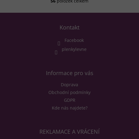
56
položek celkem
O
v
l
Z
á
á
d
Kontakt
p
a
a
c
Facebook
t
í
í
plenkylevne
p
r
v
k
Informace pro vás
y
v
Doprava
ý
p
Obchodní podmínky
i
GDPR
s
Kde nás najdete?
u
REKLAMACE A VRÁCENÍ