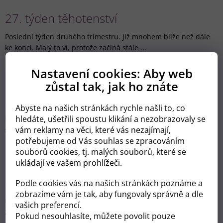
27. týden těhotenství
Poslední týden druhého trimestru. Již mnohem blíže než dále
ke konci. Malý to ví, protože začíná stále ...
Nastavení cookies: Aby web
zůstal tak, jak ho znáte
28. týden těhotenství
Abyste na našich stránkách rychle našli to, co
hledáte, ušetřili spoustu klikání a nezobrazovaly se
Ukazuje se, že batole může mít denní sny - jinými slovy, říká, že
vám reklamy na věci, které vás nezajímají,
se mu něco zdá. Jak to poznáte? Proto...
potřebujeme od Vás souhlas se zpracováním
souborů cookies, tj. malých souborů, které se
ukládají ve vašem prohlížeči.
29. týden těhotenství
Podle cookies vás na našich stránkách poznáme a
zobrazíme vám je tak, aby fungovaly správně a dle
Během tohoto období se u dítěte objevují vaječníky stálých
vašich preferencí.
zubů. Na jejich prořezání si počká několik l...
Pokud nesouhlasíte, můžete povolit pouze