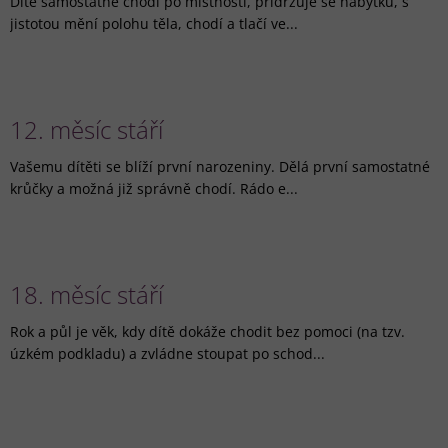
Dítě samostatně chodí po místnosti, přidržuje se nábytku, s
jistotou mění polohu těla, chodí a tlačí ve...
12. měsíc stáří
Vašemu dítěti se blíží první narozeniny. Dělá první samostatné
krůčky a možná již správně chodí. Rádo e...
18. měsíc stáří
Rok a půl je věk, kdy dítě dokáže chodit bez pomoci (na tzv.
úzkém podkladu) a zvládne stoupat po schod...