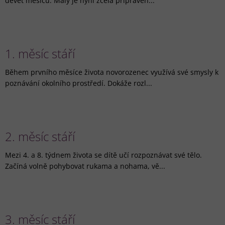
devět měsíců. Malý je nyní zcela připraven...
1. měsíc stáří
Během prvního měsíce života novorozenec využívá své smysly k
poznávání okolního prostředí. Dokáže rozl...
2. měsíc stáří
Mezi 4. a 8. týdnem života se dítě učí rozpoznávat své tělo.
Začíná volně pohybovat rukama a nohama, vě...
3. měsíc stáří