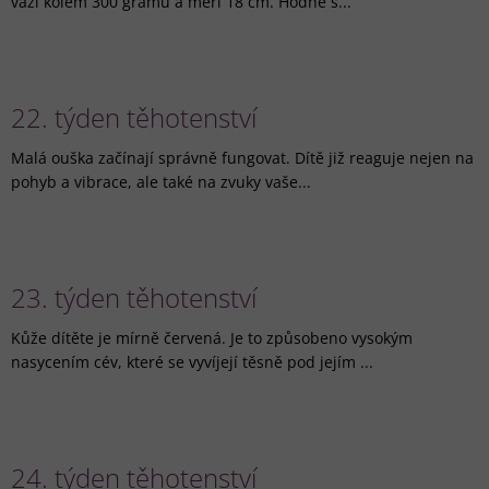
váží kolem 300 gramů a měří 18 cm. Hodně s...
22. týden těhotenství
Malá ouška začínají správně fungovat. Dítě již reaguje nejen na
pohyb a vibrace, ale také na zvuky vaše...
23. týden těhotenství
Kůže dítěte je mírně červená. Je to způsobeno vysokým
nasycením cév, které se vyvíjejí těsně pod jejím ...
24. týden těhotenství