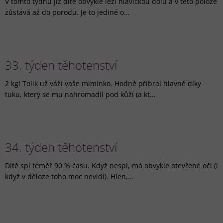
V tomto týdnu již dítě obvykle leží hlavičkou dolů a v této poloze
zůstává až do porodu. Je to jediné o...
33. týden těhotenství
2 kg! Tolik už váží vaše miminko. Hodně přibral hlavně díky
tuku, který se mu nahromadil pod kůží (a kt...
34. týden těhotenství
Dítě spí téměř 90 % času. Když nespí, má obvykle otevřené oči (i
když v děloze toho moc nevidí). Hlen,...