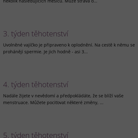
několik následujících měsíců. Může strava o...
3. týden těhotenství
Uvolněné vajíčko je připraveno k oplodnění. Na cestě k němu se
prohánějí spermie. Je jich hodně - asi 3...
4. týden těhotenství
Nadále žijete v nevědomí a předpokládáte, že se blíží vaše
menstruace. Můžete pociťovat některé změny, ...
5. týden těhotenství