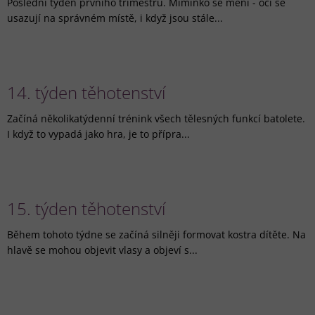
Poslední týden prvního trimestru. Miminko se mění - oči se
usazují na správném místě, i když jsou stále...
14. týden těhotenství
Začíná několikatýdenní trénink všech tělesných funkcí batolete.
I když to vypadá jako hra, je to přípra...
15. týden těhotenství
Během tohoto týdne se začíná silněji formovat kostra dítěte. Na
hlavě se mohou objevit vlasy a objeví s...