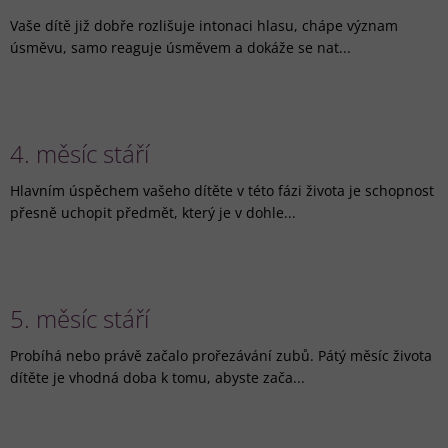
Vaše dítě již dobře rozlišuje intonaci hlasu, chápe význam
úsměvu, samo reaguje úsměvem a dokáže se nat...
4. měsíc stáří
Hlavním úspěchem vašeho dítěte v této fázi života je schopnost
přesně uchopit předmět, který je v dohle...
5. měsíc stáří
Probíhá nebo právě začalo prořezávání zubů. Pátý měsíc života
dítěte je vhodná doba k tomu, abyste zača...