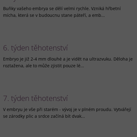
Buňky vašeho embrya se dělí velmi rychle. Vzniká hřbetní
mícha, která se v budoucnu stane páteří, a emb...
6. týden těhotenství
Embryo je již 2-4 mm dlouhé a je vidět na ultrazvuku. Děloha je
roztažena, ale to může zjistit pouze lé...
7. týden těhotenství
V embryu je vše při starém - vývoj je v plném proudu. Vytvářejí
se zárodky plic a srdce začíná bít dvak...