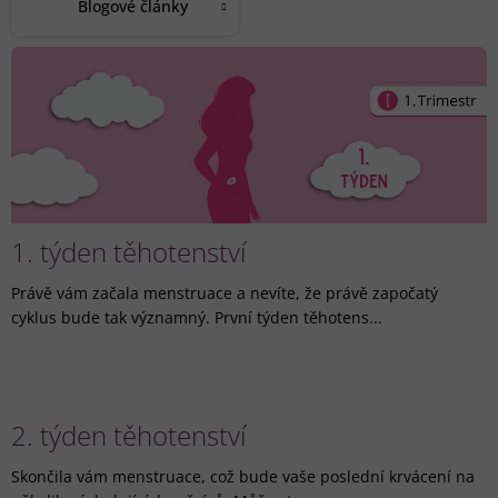
Blogové články
V
ý
p
i
s
č
l
á
1. týden těhotenství
n
k
Právě vám začala menstruace a nevíte, že právě započatý
ů
cyklus bude tak významný. První týden těhotens...
2. týden těhotenství
Skončila vám menstruace, což bude vaše poslední krvácení na