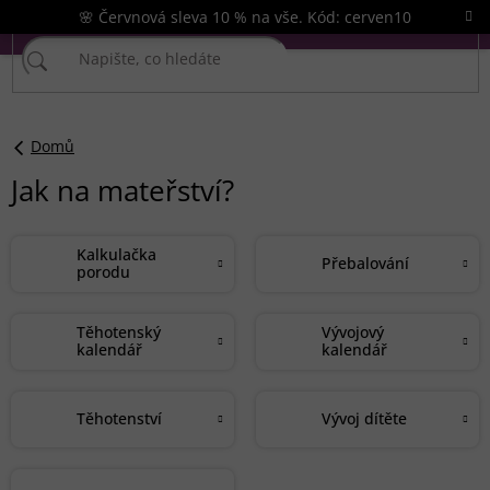
Přejít
🌸 Červnová sleva 10 % na vše. Kód: cerven10
na
obsah
Domů
Jak na mateřství?
Kalkulačka
Přebalování
porodu
Těhotenský
Vývojový
kalendář
kalendář
Těhotenství
Vývoj dítěte