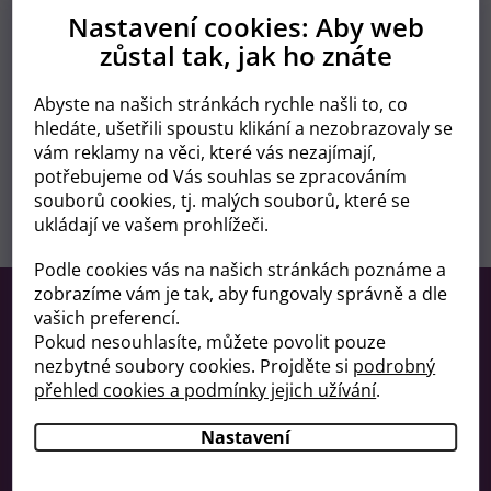
Nastavení cookies: Aby web
zůstal tak, jak ho znáte
Délka cyklu
Abyste na našich stránkách rychle našli to, co
hledáte, ušetřili spoustu klikání a nezobrazovaly se
vám reklamy na věci, které vás nezajímají,
potřebujeme od Vás souhlas se zpracováním
souborů cookies, tj. malých souborů, které se
Spočítat datum porodu
ukládají ve vašem prohlížeči.
Podle cookies vás na našich stránkách poznáme a
Z
zobrazíme vám je tak, aby fungovaly správně a dle
á
Kontakt
vašich preferencí.
p
Pokud nesouhlasíte, můžete povolit pouze
a
Facebook
nezbytné soubory cookies. Projděte si
podrobný
t
přehled cookies a podmínky jejich užívání
.
í
plenkylevne
Nastavení
Informace pro vás