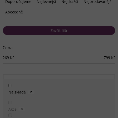
a
Doporučujeme
Nejlevnější
Nejdražší
Nejprodávanější
z
e
Abecedně
n
í
p
Zavřít filtr
r
o
d
Cena
u
k
269
Kč
799
Kč
t
ů
Na skladě
2
Akce
0