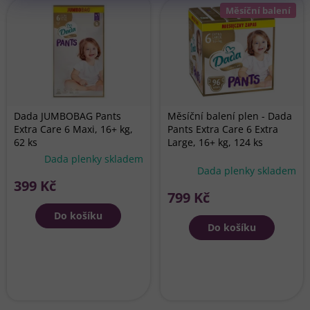
ý
Měsíční balení
p
i
s
p
r
o
d
Dada JUMBOBAG Pants
Měsíční balení plen - Dada
u
Extra Care 6 Maxi, 16+ kg,
Pants Extra Care 6 Extra
k
62 ks
Large, 16+ kg, 124 ks
t
Průměrné
Dada plenky skladem
Dada plenky skladem
hodnocení
ů
399 Kč
produktu
799 Kč
je
5,0
Do košíku
z
Do košíku
5
hvězdiček.