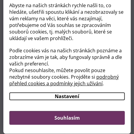
Abyste na našich stránkách rychle našli to, co
2-5 kg
0
hledáte, ušetřili spoustu klikání a nezobrazovaly se
vám reklamy na věci, které vás nezajímají,
3-6 kg
0
potřebujeme od Vás souhlas se zpracováním
souborů cookies, tj. malých souborů, které se
4-9 kg
0
ukládají ve vašem prohlížeči.
Podle cookies vás na našich stránkách poznáme a
7-16 kg
0
zobrazíme vám je tak, aby fungovaly správně a dle
vašich preferencí.
15-25 kg
0
Pokud nesouhlasíte, můžete povolit pouze
nezbytné soubory cookies. Projděte si
podrobný
16+ kg
3
přehled cookies a podmínky jejich užívání
.
18+ kg
0
Nastavení
VYMAZAT FILTRY
Položek k zobrazení:
3
Souhlasím
V