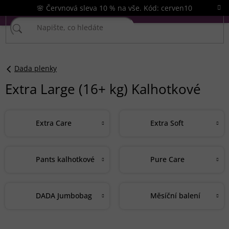
Přejít
🌸 Červnová sleva 10 % na vše. Kód: cerven10
na
obsah
Dada plenky
Extra Large (16+ kg) Kalhotkové
Extra Care
Extra Soft
Pants kalhotkové
Pure Care
DADA Jumbobag
Měsíční balení
Ř