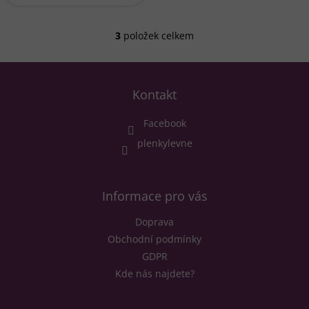
3
položek celkem
O
v
l
Z
á
á
d
Kontakt
p
a
a
c
Facebook
t
í
í
plenkylevne
p
r
v
k
Informace pro vás
y
v
Doprava
ý
p
Obchodní podmínky
i
GDPR
s
Kde nás najdete?
u