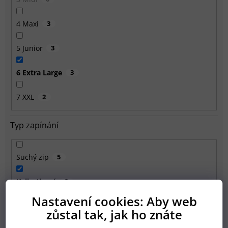
4 Maxi
3
5 Junior
3
6 Extra Large
3
7 XXL
2
Typ zapínání
Suchý zip
5
Kalhotkové
3
Nastavení cookies: Aby web
Hmotnost dítěte
zůstal tak, jak ho znáte