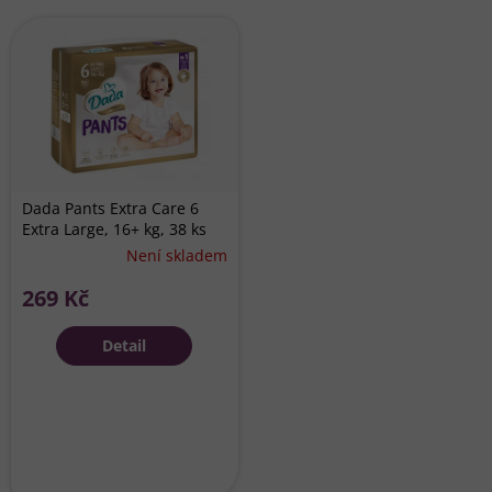
Dada Pants Extra Care 6
Extra Large, 16+ kg, 38 ks
Průměrné
Není skladem
hodnocení
269 Kč
produktu
je
5,0
Detail
z
5
hvězdiček.