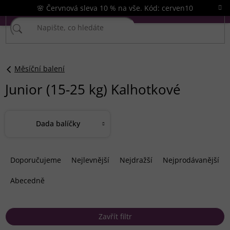
Přejít
🌸 Červnová sleva 10 % na vše. Kód: cerven10
na
obsah
Měsíční balení
Junior (15-25 kg) Kalhotkové
Dada balíčky
Ř
a
Doporučujeme
Nejlevnější
Nejdražší
Nejprodávanější
z
e
Abecedně
n
í
p
Zavřít filtr
r