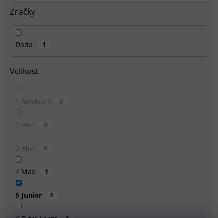
Značky
Dada
1
Velikost
1 Newborn
0
2 Mini
0
3 Midi
0
4 Maxi
1
5 Junior
1