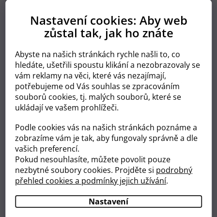
6 Extra Large
1
Nastavení cookies: Aby web
Typ zapínání
zůstal tak, jak ho znáte
Abyste na našich stránkách rychle našli to, co
Suchý zip
2
hledáte, ušetřili spoustu klikání a nezobrazovaly se
vám reklamy na věci, které vás nezajímají,
Kalhotkové
1
potřebujeme od Vás souhlas se zpracováním
souborů cookies, tj. malých souborů, které se
Hmotnost dítěte
ukládají ve vašem prohlížeči.
Podle cookies vás na našich stránkách poznáme a
zobrazíme vám je tak, aby fungovaly správně a dle
2-5 kg
0
vašich preferencí.
Pokud nesouhlasíte, můžete povolit pouze
3-6 kg
0
nezbytné soubory cookies. Projděte si
podrobný
přehled cookies a podmínky jejich užívání
.
4-9 kg
0
Nastavení
7-16 kg
0