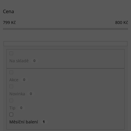
o
d
Cena
u
k
799
Kč
800
Kč
t
ů
Na skladě
0
Akce
0
Novinka
0
Tip
0
Měsíční balení
1