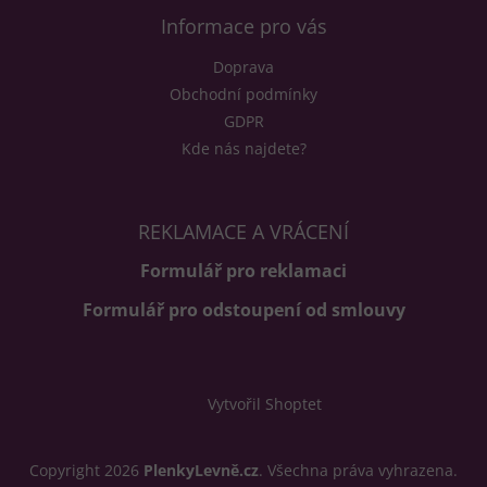
k
Informace pro vás
y
v
Doprava
ý
p
Obchodní podmínky
i
GDPR
s
Kde nás najdete?
u
REKLAMACE A VRÁCENÍ
Formulář pro reklamaci
Formulář pro odstoupení od smlouvy
Vytvořil Shoptet
Copyright 2026
PlenkyLevně.cz
. Všechna práva vyhrazena.