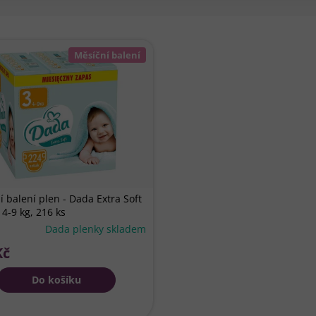
Měsíční balení
í balení plen - Dada Extra Soft
 4-9 kg, 216 ks
Průměrné
Dada plenky skladem
hodnocení
Kč
produktu
je
Do košíku
5,0
z
5