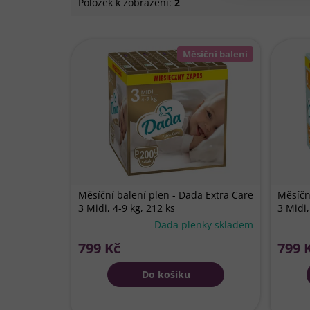
Položek k zobrazení:
2
V
ý
Měsíční balení
p
i
s
p
r
o
d
u
k
Měsíční balení plen - Dada Extra Care
Měsíčn
t
3 Midi, 4-9 kg, 212 ks
3 Midi,
ů
Průměrné
Dada plenky skladem
hodnocení
799 Kč
799 
produktu
je
Do košíku
5,0
z
5