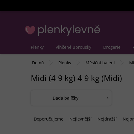
Přejít
na
obsah
Plenky
Vlhčené ubrousky
Drogerie
Domů
Plenky
Měsíční balení
Mi
Midi (4-9 kg) 4-9 kg (Midi)
Dada balíčky
Ř
a
Doporučujeme
Nejlevnější
Nejdražší
Nejpr
z
e