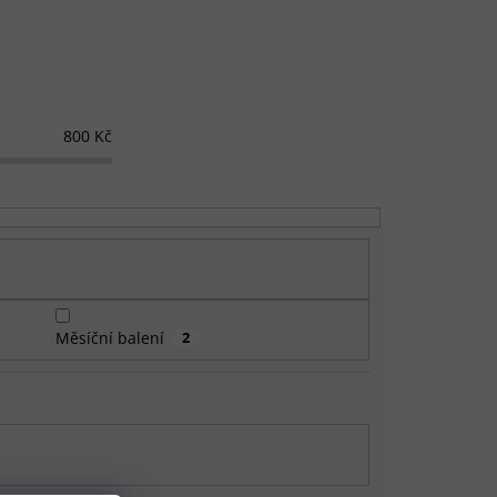
800
Kč
Měsíční balení
2