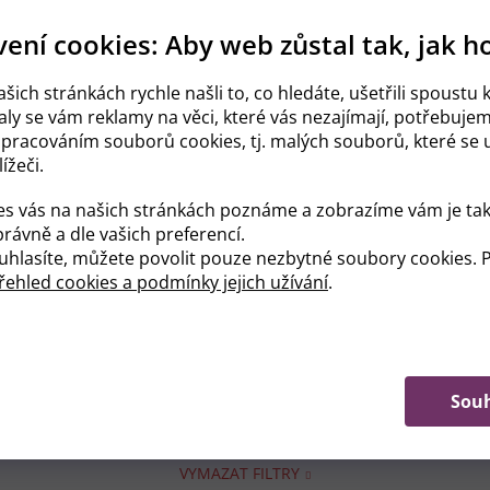
ení cookies: Aby web zůstal tak, jak h
0
3 Midi
2
šich stránkách rychle našli to, co hledáte, ušetřili spoustu k
ly se vám reklamy na věci, které vás nezajímají, potřebuje
 Large
0
zpracováním souborů cookies, tj. malých souborů, které se u
ížeči.
es vás na našich stránkách poznáme a zobrazíme vám je tak
rávně a dle vašich preferencí.
kové
0
hlasíte, můžete povolit pouze nezbytné soubory cookies. P
ehled cookies a podmínky jejich užívání
.
0
4-9 kg
2
Sou
0
VYMAZAT FILTRY