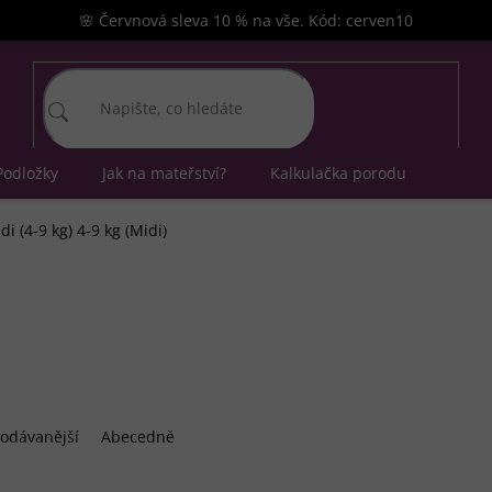
🌸 Červnová sleva 10 % na vše. Kód: cerven10
Podložky
Jak na mateřství?
Kalkulačka porodu
di (4-9 kg) 4-9 kg (Midi)
odávanější
Abecedně