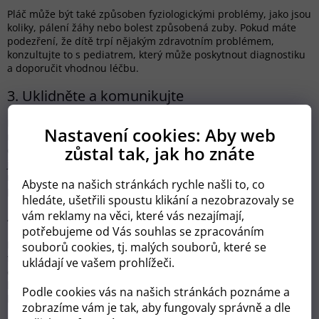
Pláč může být také způsoben fyziologickými problémy, jako jsou
koliky, pálení žáhy nebo bolest způsobená zuby. Pokud máte
podezření, že dítě trpí nějakým zdravotním problémem,
konzultujte to s pediatrem, který může poskytnout diagnostiku
a doporučit vhodnou léčbu.
3. Uklidněte a komunikujte
Někdy může být pláč dítěte způsoben tím, že se cítí osamocené
Nastavení cookies: Aby web
nebo nedostatečně pozorné. Uklidněte dítě tím, že ho vezmete
zůstal tak, jak ho znáte
do náruče, hladíte, hovoříte s ním nebo zpíváte. Důležité je, že
jste tam pro něj a že ho posloucháte. I když novorozenci možná
nerozumí slovům, vaše hlasové vibrace a doteky mohou jim
Abyste na našich stránkách rychle našli to, co
poskytnout pocit bezpečí.
hledáte, ušetřili spoustu klikání a nezobrazovaly se
vám reklamy na věci, které vás nezajímají,
4. Vyzkoušejte různé techniky
potřebujeme od Vás souhlas se zpracováním
Každé dítě je jedinečné, a co funguje u jednoho, nemusí
souborů cookies, tj. malých souborů, které se
fungovat u druhého. Vyzkoušejte různé techniky, abyste zjistili,
ukládají ve vašem prohlížeči.
co vašemu dítěti nejlépe pomáhá. Některé děti se uklidňují
houpáním, zatímco jiné preferují hlasité zpívání nebo broušení
Podle cookies vás na našich stránkách poznáme a
hračkou. Experimentujte a buďte trpěliví.
zobrazíme vám je tak, aby fungovaly správně a dle