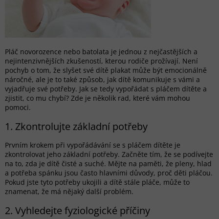
Pláč novorozence nebo batolata je jednou z nejčastějších a
nejintenzivnějších zkušeností, kterou rodiče prožívají. Není
pochyb o tom, že slyšet své dítě plakat může být emocionálně
náročné, ale je to také způsob, jak dítě komunikuje s vámi a
vyjadřuje své potřeby. Jak se tedy vypořádat s pláčem dítěte a
zjistit, co mu chybí? Zde je několik rad, které vám mohou
pomoci.
1. Zkontrolujte základní potřeby
Prvním krokem při vypořádávání se s pláčem dítěte je
zkontrolovat jeho základní potřeby. Začněte tím, že se podívejte
na to, zda je dítě čisté a suché. Mějte na paměti, že pleny, hlad
a potřeba spánku jsou často hlavními důvody, proč děti pláčou.
Pokud jste tyto potřeby ukojili a dítě stále pláče, může to
znamenat, že má nějaký další problém.
2. Vyhledejte fyziologické příčiny