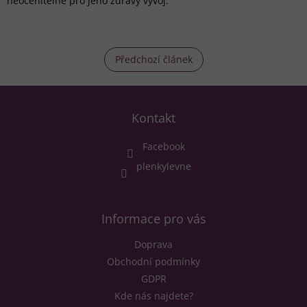
neocenitelné pro jeho zdravý vývoj.
Předchozí článek
Z
á
Kontakt
p
a
Facebook
t
í
plenkylevne
Informace pro vás
Doprava
Obchodní podmínky
GDPR
Kde nás najdete?