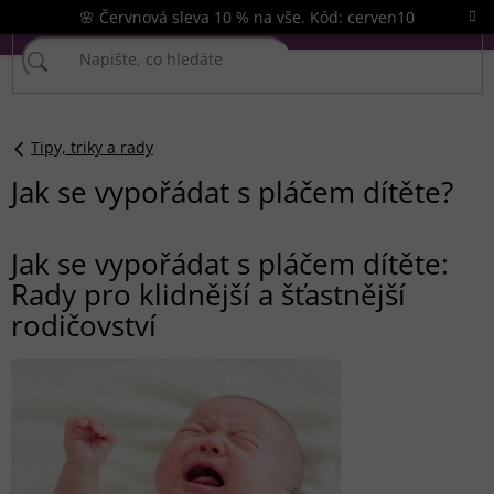
Přejít
🌸 Červnová sleva 10 % na vše. Kód: cerven10
na
obsah
Tipy, triky a rady
Jak se vypořádat s pláčem dítěte?
Jak se vypořádat s pláčem dítěte:
Rady pro klidnější a šťastnější
rodičovství