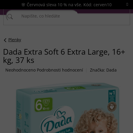
Přejít
🌸 Červnová sleva 10 % na vše. Kód: cerven10
na
obsah
Plenky
Dada Extra Soft 6 Extra Large, 16+
kg, 37 ks
Průměrné
Neohodnoceno
Podrobnosti hodnocení
Značka:
Dada
hodnocení
produktu
je
0,0
z
5
hvězdiček.