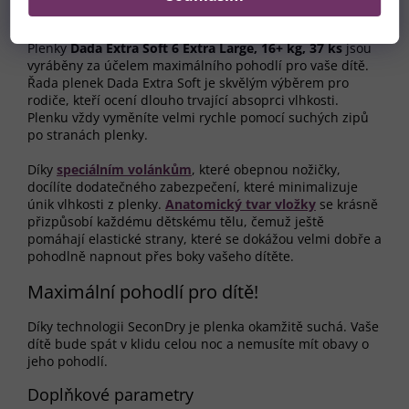
Super absorpční a pohodlné
Plenky
Dada Extra Soft 6 Extra Large, 16+ kg, 37 ks
jsou
vyráběny za účelem maximálního pohodlí pro vaše dítě.
Řada plenek Dada Extra Soft je skvělým výběrem pro
rodiče, kteří ocení dlouho trvající absoprci vlhkosti.
Plenku vždy vyměníte velmi rychle pomocí suchých zipů
po stranách plenky.
Díky
speciálním volánkům
, které obepnou nožičky,
docílíte dodatečného zabezpečení, které minimalizuje
únik vlhkosti z plenky.
Anatomický tvar vložky
se krásně
přizpůsobí každému dětskému tělu, čemuž ještě
pomáhají elastické strany, které se dokážou velmi dobře a
pohodlně napnout přes boky vašeho dítěte.
Maximální pohodlí pro dítě!
Díky technologii SeconDry je plenka okamžitě suchá. Vaše
dítě bude spát v klidu celou noc a nemusíte mít obavy o
jeho pohodlí.
Doplňkové parametry