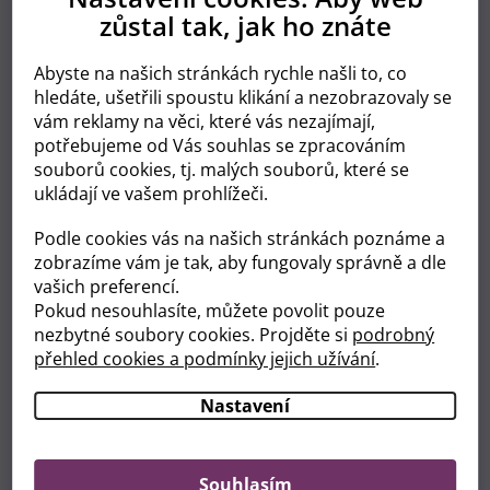
Velmi měkká vnitřní vrstva s výtažkem z aloe vera
zůstal tak, jak ho znáte
Suché zipy - lehká výměna plenky
Rychlý a rovnoměrný odvod vlhkosti
Dlouho trvající absorpce - vydrží celou noc
Abyste na našich stránkách rychle našli to, co
hledáte, ušetřili spoustu klikání a nezobrazovaly se
Skvělá technologie pro okamžitou
vám reklamy na věci, které vás nezajímají,
suchost a dlouhotrvající absoprci
potřebujeme od Vás souhlas se zpracováním
souborů cookies, tj. malých souborů, které se
Díky
anatomickému tvaru absorpční vložky
a
elastickému zapínání
se plenka dokonale
přizpůsobí tělu
ukládají ve vašem prohlížeči.
dítěte a poskytuje mu naprostou volnost pohybu.
Dlouhotrvající suchost
plenky umožňuje vašemu dítěti
Podle cookies vás na našich stránkách poznáme a
spát celou noc.
zobrazíme vám je tak, aby fungovaly správně a dle
vašich preferencí.
Technologie
SeconDry
extrémně rychle rozvádí vlhkost na
Pokud nesouhlasíte, můžete povolit pouze
vnitřní stranu plenky a udržuje ji mimo pokožku dítěte.
nezbytné soubory cookies. Projděte si
podrobný
Dlouho trvající absorpci zaručuje technologie
LongLasting Wetlock
, která dokáže pohltit obrovské
přehled cookies a podmínky jejich užívání
.
množství vlhkosti a zaručí dlouhodobé pohodlí dítěte.
Technologie
Quick Liquid Attraction
zaručuje
rychlý a
Nastavení
rovnoměrný rozvod vlhkosti.
Souhlasím