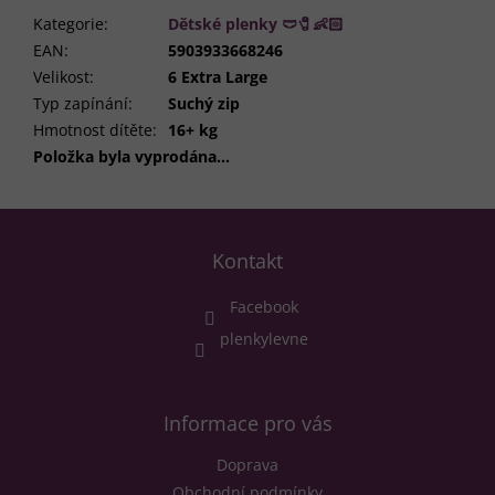
Kategorie
:
Dětské plenky 🩲🧷👶🏻
EAN
:
5903933668246
Velikost
:
6 Extra Large
Typ zapínání
:
Suchý zip
Hmotnost dítěte
:
16+ kg
Položka byla vyprodána…
Z
á
Kontakt
p
a
Facebook
t
í
plenkylevne
Informace pro vás
Doprava
Obchodní podmínky