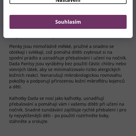
Technologie
Quick Liquid Attraction
zaručuje
rychlý a
rovnoměrný rozvod vlhkosti.
Souhlasím
Super měkké a pohodlné
Plenky jsou mimořádně měkké, pružné a snadno se
oblékají i svlékají, což pomáhá dítěti zvyknout si na
spodní prádlo a usnadňuje přebalování i učení na nočník.
Dada Pantsy jsou vyráběny bez použití částic chlóru nebo
vonných látek, aby se minimalizovalo riziko alergických
kožních reakcí. Nenarušují mikrobiologickou rovnováhu
pokožky a podporují přirozenou kožní mikroflóru kojenců
a dětí.
Kalhotky Dada se nosí jako kalhotky, usnadňují
přebalování a pomáhají vám i vašemu dítěti při učení na
nočník. Snadné sundávání zajišťuje rychlé přebalení i pro
ty nejvytíženější děti - po použití roztrhněte boky,
stáhněte a srolujte.