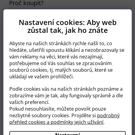
Proč koupit?
Mají indikátor vlhkosti
Skvělé padnou na tělo dítěte
Nastavení cookies: Aby web
Vyrobeny bez použití molekulárního chlóru
zůstal tak, jak ho znáte
Plenky jsou z prodyšných materiálů
Vlhkost se rovnoměrně vstřebává
Plenky jsou okamžitě suché
Abyste na našich stránkách rychle našli to, co
Dlouho trvající absorpce - vydrží celou noc
hledáte, ušetřili spoustu klikání a nezobrazovaly se
vám reklamy na věci, které vás nezajímají,
Skvělá technologie pro okamžitou
potřebujeme od Vás souhlas se zpracováním
suchost a dlouhotrvající absoprci
souborů cookies, tj. malých souborů, které se
ukládají ve vašem prohlížeči.
Díky
anatomickému tvaru absorpční vložky
a
elastickému zapínání
se plenka dokonale
přizpůsobí tělu
dítěte a poskytuje mu naprostou volnost pohybu.
Podle cookies vás na našich stránkách poznáme a
Dlouhotrvající suchost
plenky umožňuje vašemu dítěti
zobrazíme vám je tak, aby fungovaly správně a dle
spát celou noc.
vašich preferencí.
Pokud nesouhlasíte, můžete povolit pouze
Technologie
SeconDry
extrémně rychle rozvádí vlhkost na
nezbytné soubory cookies. Projděte si
podrobný
vnitřní stranu plenky a udržuje ji mimo pokožku dítěte.
přehled cookies a podmínky jejich užívání
.
Dlouho trvající absorpci zaručuje technologie
LongLasting Wetlock
, která dokáže pohltit obrovské
množství vlhkosti a zaručí dlouhodobé pohodlí dítěte.
Nastavení