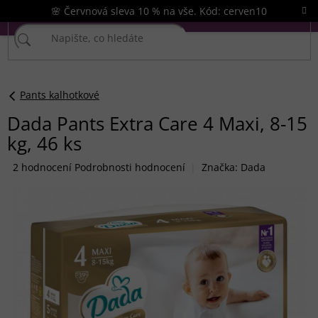
Přejít
🌸 Červnová sleva 10 % na vše. Kód: cerven10
na
obsah
Pants kalhotkové
Dada Pants Extra Care 4 Maxi, 8-15
kg, 46 ks
Průměrné
2 hodnocení
Podrobnosti hodnocení
Značka:
Dada
hodnocení
produktu
je
5,0
z
5
hvězdiček.