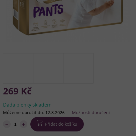
269 Kč
Měrná
cena:
Dada plenky skladem
Můžeme doručit do:
12.8.2026
Možnosti doručení
Přidat do košíku