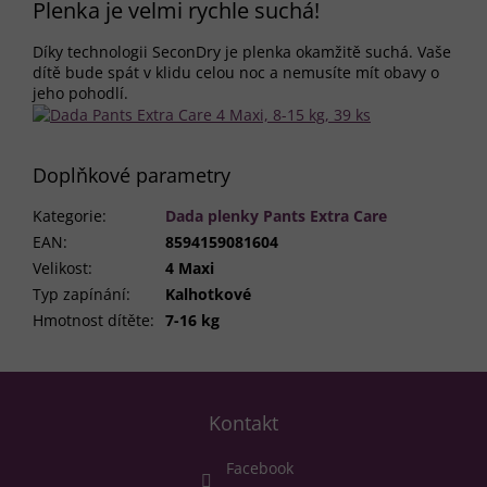
Plenka je velmi rychle suchá!
Díky technologii SeconDry je plenka okamžitě suchá. Vaše
dítě bude spát v klidu celou noc a nemusíte mít obavy o
jeho pohodlí.
Doplňkové parametry
Kategorie
:
Dada plenky Pants Extra Care
EAN
:
8594159081604
Velikost
:
4 Maxi
Typ zapínání
:
Kalhotkové
Hmotnost dítěte
:
7-16 kg
Z
á
Kontakt
p
a
Facebook
t