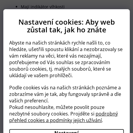
Mají indikátor vlhkosti
Skvělé padnou na tělo dítěte
Vyrobeny bez použití molekulárního chlóru
Nastavení cookies: Aby web
Plenky jsou z prodyšných materiálů
zůstal tak, jak ho znáte
Vlhkost se rovnoměrně vstřebává
Plenky jsou okamžitě suché
Dlouho trvající absorpce - vydrží celou noc
Abyste na našich stránkách rychle našli to, co
hledáte, ušetřili spoustu klikání a nezobrazovaly se
Skvělá technologie pro okamžitou
vám reklamy na věci, které vás nezajímají,
suchost a dlouhotrvající absoprci
potřebujeme od Vás souhlas se zpracováním
Díky
anatomickému tvaru absorpční vložky
a
souborů cookies, tj. malých souborů, které se
elastickému zapínání
se plenka dokonale
přizpůsobí tělu
ukládají ve vašem prohlížeči.
dítěte a poskytuje mu naprostou volnost pohybu.
Dlouhotrvající suchost
plenky umožňuje vašemu dítěti
Podle cookies vás na našich stránkách poznáme a
spát celou noc.
zobrazíme vám je tak, aby fungovaly správně a dle
vašich preferencí.
Technologie
SeconDry
extrémně rychle rozvádí vlhkost na
Pokud nesouhlasíte, můžete povolit pouze
vnitřní stranu plenky a udržuje ji mimo pokožku dítěte.
nezbytné soubory cookies. Projděte si
podrobný
Dlouho trvající absorpci zaručuje technologie
LongLasting Wetlock
, která dokáže pohltit obrovské
přehled cookies a podmínky jejich užívání
.
množství vlhkosti a zaručí dlouhodobé pohodlí dítěte.
Technologie
Quick Liquid Attraction
zaručuje
rychlý a
Nastavení