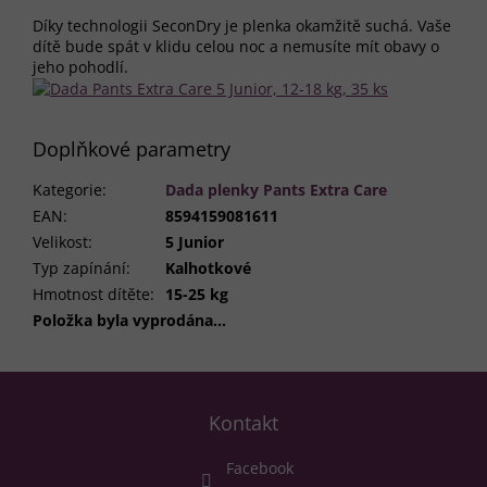
Díky technologii SeconDry je plenka okamžitě suchá. Vaše
dítě bude spát v klidu celou noc a nemusíte mít obavy o
jeho pohodlí.
Doplňkové parametry
Kategorie
:
Dada plenky Pants Extra Care
EAN
:
8594159081611
Velikost
:
5 Junior
Typ zapínání
:
Kalhotkové
Hmotnost dítěte
:
15-25 kg
Položka byla vyprodána…
Z
á
Kontakt
p
a
Facebook
t