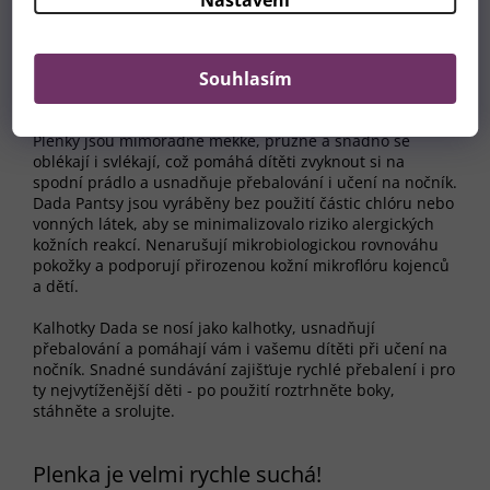
rovnoměrný rozvod vlhkosti.
Souhlasím
Super měkké a pohodlné
Plenky jsou mimořádně měkké, pružné a snadno se
oblékají i svlékají, což pomáhá dítěti zvyknout si na
spodní prádlo a usnadňuje přebalování i učení na nočník.
Dada Pantsy jsou vyráběny bez použití částic chlóru nebo
vonných látek, aby se minimalizovalo riziko alergických
kožních reakcí. Nenarušují mikrobiologickou rovnováhu
pokožky a podporují přirozenou kožní mikroflóru kojenců
a dětí.
Kalhotky Dada se nosí jako kalhotky, usnadňují
přebalování a pomáhají vám i vašemu dítěti při učení na
nočník. Snadné sundávání zajišťuje rychlé přebalení i pro
ty nejvytíženější děti - po použití roztrhněte boky,
stáhněte a srolujte.
Plenka je velmi rychle suchá!