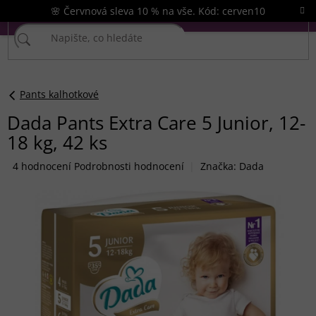
Přejít
🌸 Červnová sleva 10 % na vše. Kód: cerven10
na
obsah
Pants kalhotkové
Dada Pants Extra Care 5 Junior, 12-
18 kg, 42 ks
Průměrné
4 hodnocení
Podrobnosti hodnocení
Značka:
Dada
hodnocení
produktu
je
4,8
z
5
hvězdiček.