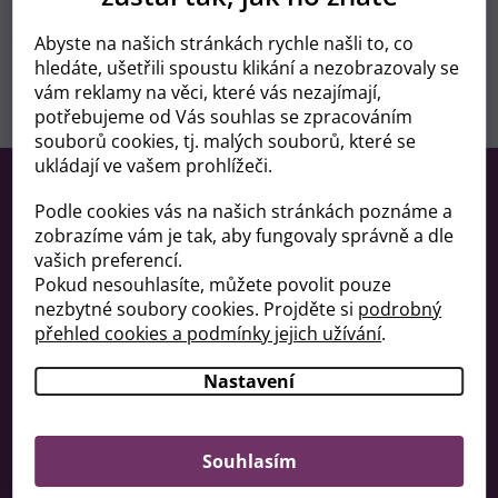
Abyste na našich stránkách rychle našli to, co
hledáte, ušetřili spoustu klikání a nezobrazovaly se
M
vám reklamy na věci, které vás nezajímají,
MAGICS
potřebujeme od Vás souhlas se zpracováním
souborů cookies, tj. malých souborů, které se
Z
ukládají ve vašem prohlížeči.
á
Kontakt
p
Podle cookies vás na našich stránkách poznáme a
a
zobrazíme vám je tak, aby fungovaly správně a dle
Facebook
t
vašich preferencí.
í
plenkylevne
Pokud nesouhlasíte, můžete povolit pouze
nezbytné soubory cookies. Projděte si
podrobný
přehled cookies a podmínky jejich užívání
.
Informace pro vás
Nastavení
Doprava
Obchodní podmínky
Souhlasím
GDPR
Kde nás najdete?