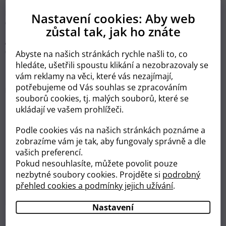
Některé páry se mohou pokusit načasovat sex, když žena
Nastavení cookies: Aby web
ovuluje (uvolňuje vajíčko).
zůstal tak, jak ho znáte
Ale nedělejte si starosti s načasováním, kdy máte sex, pokud se
cítíte ve stresu.
Abyste na našich stránkách rychle našli to, co
hledáte, ušetřili spoustu klikání a nezobrazovaly se
Problémy s plodností
vám reklamy na věci, které vás nezajímají,
potřebujeme od Vás souhlas se zpracováním
Problémy s plodností může způsobit mnoho faktorů, včetně:
souborů cookies, tj. malých souborů, které se
ukládají ve vašem prohlížeči.
hormonální (endokrinní) poruchy, jako je
syndrom
polycystických ovarií (PCOS)
a problémy se štítnou žlázou
nebo hypofýzou
Podle cookies vás na našich stránkách poznáme a
fyzické poruchy, jako je
obezita
,
mentální anorexie
nebo
zobrazíme vám je tak, aby fungovaly správně a dle
nadměrné cvičení
vašich preferencí.
poruchy reprodukčního systému, jako jsou infekce,
Pokud nesouhlasíte, můžete povolit pouze
ucpané vejcovody,
endometrióza
nebo nízký počet
nezbytné soubory cookies. Projděte si
podrobný
spermií
přehled cookies a podmínky jejich užívání
.
menopauza
Některé z těchto faktorů ovlivňují buď ženy, nebo muže.
Nastavení
Nejčastějšími příčinami jsou selhání ovulace (které může být