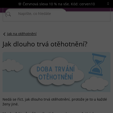
Přejít
🌸 Červnová sleva 10 % na vše. Kód: cerven10
na
obsah
Jak na otěhotnění
Jak dlouho trvá otěhotnění?
Nedá se říct, jak dlouho trvá otěhotnění, protože je to u každé
ženy jiné.