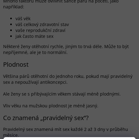
Mnoho faktorů může ovlivnit šance páru na početí, jako
například:
váš věk
váš celkový zdravotní stav
vaše reprodukční zdraví
jak často máte sex
Některé ženy otěhotní rychle, jiným to trvá déle.
Může to být
nepříjemné, ale je to normální.
Plodnost
Většina párů otěhotní do jednoho roku, pokud mají pravidelný
sex a nepoužívají antikoncepci.
Ale ženy se s přibývajícím věkem stávají méně plodnými.
Vliv věku na mužskou plodnost je méně jasný.
Co znamená „pravidelný sex“?
Pravidelný sex znamená mít sex každé 2 až 3 dny v průběhu
měsíce.