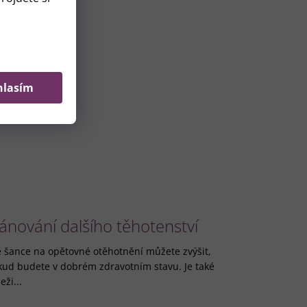
hlasím
lánování dalšího těhotenství
 šance na opětovné otěhotnění můžete zvýšit,
kud budete v dobrém zdravotním stavu. Je také
eži...