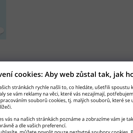
ení cookies: Aby web zůstal tak, jak h
J
Plánování těhotenství
šich stránkách rychle našli to, co hledáte, ušetřili spoustu k
Po
ly se vám reklamy na věci, které vás nezajímají, potřebuje
Své šance na otěhotnění a zdravé těhotenství můžete
mě
zpracováním souborů cookies, tj. malých souborů, které se u
zvýšit podle kroků na této stránce. Ve...
těh
ížeči.
es vás na našich stránkách poznáme a zobrazíme vám je tak
rávně a dle vašich preferencí.
hlasíte, můžete povolit pouze nezbytné soubory cookies. P