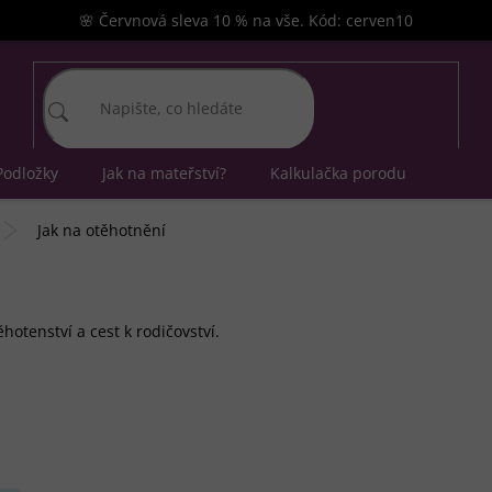
🌸 Červnová sleva 10 % na vše. Kód: cerven10
Podložky
Jak na mateřství?
Kalkulačka porodu
Jak na otěhotnění
otenství a cest k rodičovství.