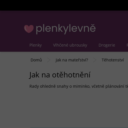
Přejít
na
obsah
Plenky
Vlhčené ubrousky
Drogerie
Domů
Jak na mateřství?
Těhotenství
Jak na otěhotnění
Rady ohledně snahy o miminko, včetně plánování těh
V
ý
p
i
s