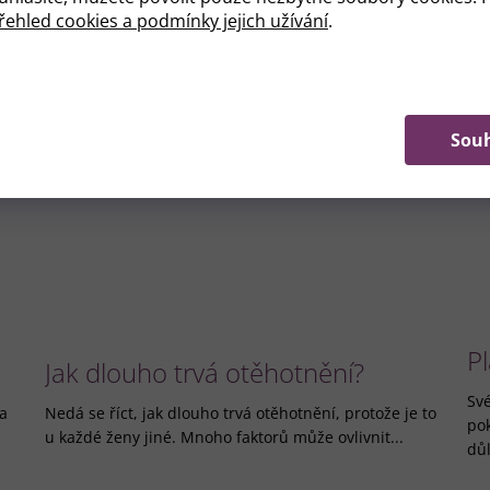
ehled cookies a podmínky jejich užívání
.
Sou
P
Jak dlouho trvá otěhotnění?
Své
 a
Nedá se říct, jak dlouho trvá otěhotnění, protože je to
po
u každé ženy jiné. Mnoho faktorů může ovlivnit...
důl