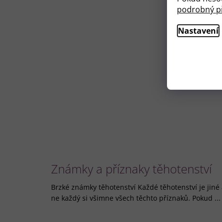
podrobný př
Nastavení
Známky a příznaky těhotenství
Brzké známky těhotenství Každé těhotenství je jiné
ne každý si všimne všech těchto příznaků. Pokud ...