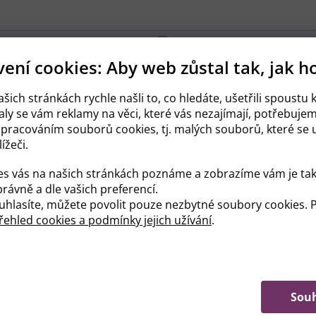
Charm
0
Dada
3
ení cookies: Aby web zůstal tak, jak h
šich stránkách rychle našli to, co hledáte, ušetřili spoustu k
ly se vám reklamy na věci, které vás nezajímají, potřebuje
zpracováním souborů cookies, tj. malých souborů, které se u
0
3 Midi
0
ížeči.
 Large
3
7 XXL
2
es vás na našich stránkách poznáme a zobrazíme vám je tak
rávně a dle vašich preferencí.
hlasíte, můžete povolit pouze nezbytné soubory cookies. P
ehled cookies a podmínky jejich užívání
.
kové
3
Sou