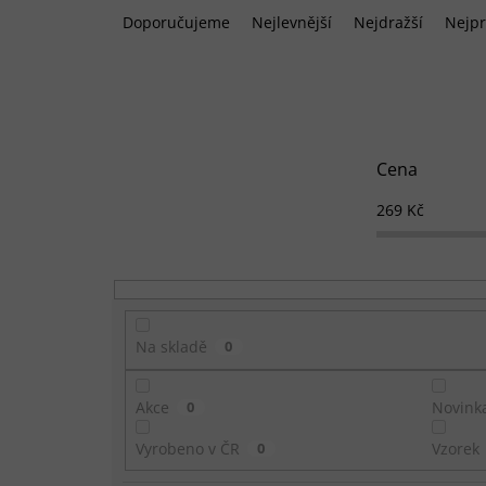
a
Doporučujeme
Nejlevnější
Nejdražší
Nejpr
z
e
n
í
p
r
Cena
o
d
269
Kč
u
k
t
ů
Na skladě
0
Akce
0
Novink
Vyrobeno v ČR
0
Vzorek