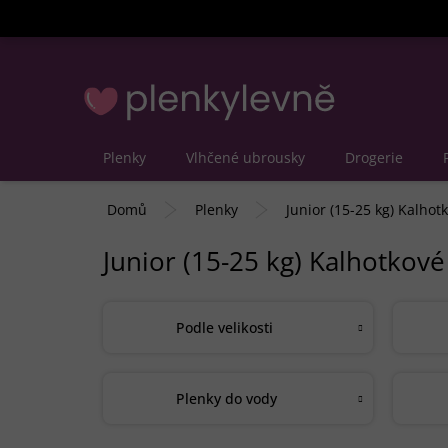
Přejít
na
obsah
Plenky
Vlhčené ubrousky
Drogerie
Domů
Plenky
Junior (15-25 kg) Kalhot
Junior (15-25 kg) Kalhotkové
Podle velikosti
Plenky do vody
Ř