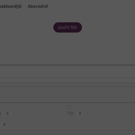
odávanější
Abecedně
Zavřít filtr
a
0
Tip
0
0