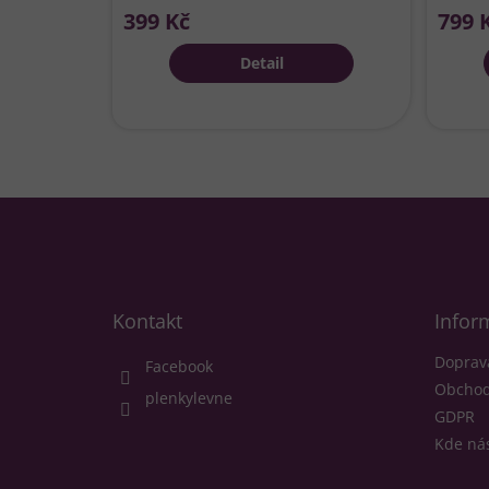
399 Kč
799 
Detail
Z
á
p
a
t
Kontakt
Infor
í
Doprav
Facebook
Obchod
plenkylevne
GDPR
Kde nás