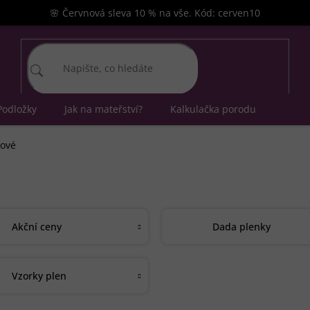
🌸 Červnová sleva 10 % na vše. Kód: cerven10
Podložky
Jak na mateřství?
Kalkulačka porodu
kové
Akční ceny
Dada plenky
Vzorky plen