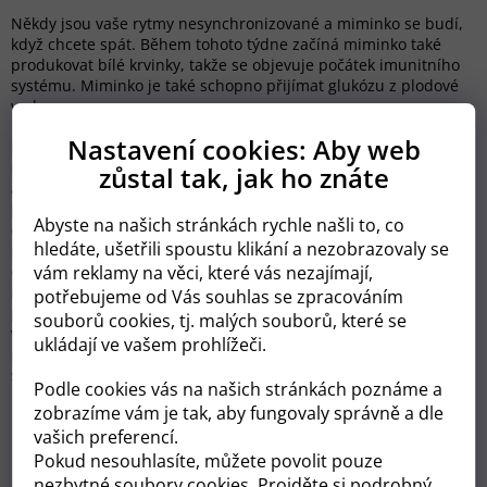
Někdy jsou vaše rytmy nesynchronizované a miminko se budí,
když chcete spát. Během tohoto týdne začíná miminko také
produkovat bílé krvinky, takže se objevuje počátek imunitního
systému. Miminko je také schopno přijímat glukózu z plodové
vody.
Nastavení cookies: Aby web
Pro vás je to všechno stejné - oteklé kotníky, bolavá záda, zácpa.
No, tak zlé to zase není. Pokud vaše těhotenství probíhá dobře
zůstal tak, jak ho znáte
a nepřibrala jste příliš na váze (přijatelné přibírání na váze v
průběhu těhotenství do značné míry závisí na vašem BMI před
Abyste na našich stránkách rychle našli to, co
otěhotněním a váš lékař nebo porodní asistentka s vámi při
hledáte, ušetřili spoustu klikání a nezobrazovaly se
první návštěvě probrali výživu v těhotenství), pak se cítíte
docela dobře. Je možné, že vám narostly boky - nebojte se,
vám reklamy na věci, které vás nezajímají,
nejde jen o tuk. Jde také o uvolnění a pružnost vašich
potřebujeme od Vás souhlas se zpracováním
pánevních kloubů, které se připravují na porod. Mohou se u
souborů cookies, tj. malých souborů, které se
vás objevit křeče v lýtkách a závratě. Nezapomeňte proto jíst
ukládají ve vašem prohlížeči.
potraviny bohaté na draslík a hořčík a vyhněte se hladovění
svého těla.
Podle cookies vás na našich stránkách poznáme a
zobrazíme vám je tak, aby fungovaly správně a dle
vašich preferencí.
Pokud nesouhlasíte, můžete povolit pouze
Předchozí článek
Další článek
nezbytné soubory cookies. Projděte si
podrobný