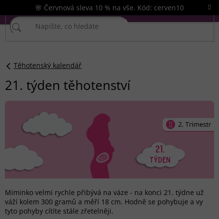
Přejít
🌸 Červnová sleva 10 % na vše. Kód: cerven10
na
obsah
Těhotenský kalendář
21. týden těhotenství
Miminko velmi rychle přibývá na váze - na konci 21. týdne už
váží kolem 300 gramů a měří 18 cm. Hodně se pohybuje a vy
tyto pohyby cítíte stále zřetelněji.