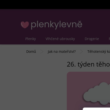
Přejít
na
obsah
Plenky
Vlhčené ubrousky
Drogerie
Domů
Jak na mateřství?
Těhotenský k
26. týden těho