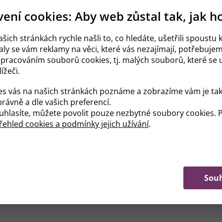
ení cookies: Aby web zůstal tak, jak h
šich stránkách rychle našli to, co hledáte, ušetřili spoustu k
ly se vám reklamy na věci, které vás nezajímají, potřebuje
zpracováním souborů cookies, tj. malých souborů, které se u
ížeči.
čka jsou obvykle zavřená. Je pravda, že maličký už dokáže otevřít oči 
es vás na našich stránkách poznáme a zobrazíme vám je tak
itř není žádná Sixtinská kaple.
rávně a dle vašich preferencí.
hlasíte, můžete povolit pouze nezbytné soubory cookies. P
oto je důležité, abyste po porodu nezapomněli nosit malé neškrába
 nehty.
ehled cookies a podmínky jejich užívání
.
arzenálu těhotenských radostí neměly? Hemoroidy (i když některé 
trimestru). Bohužel, nyní rostoucí děloha (již velikosti fotbalového 
k.
Sou
at radost? Jezte sladké (pokud máte cukrovku - a tu mají asi 3 % 
ní na několik příštích týdnů omezit na minimum).