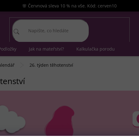
🌸 Červnová sleva 10 % na vše. Kód: cerven10
Podložky
Jak na mateřství?
Kalkulačka porodu
alendář
26. týden těhotenství
tenství