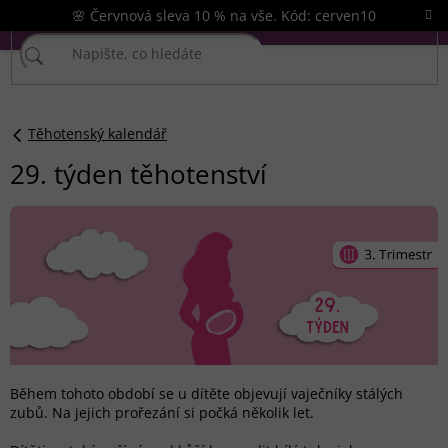
Přejít
🌸 Červnová sleva 10 % na vše. Kód: cerven10
na
obsah
Těhotenský kalendář
29. týden těhotenství
Během tohoto období se u dítěte objevují vaječníky stálých
zubů. Na jejich prořezání si počká několik let.