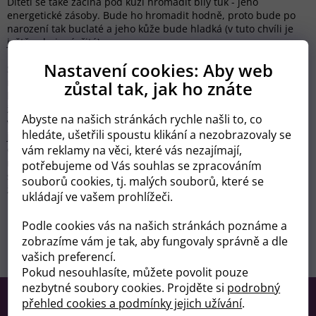
Dítěti se také začíná pod kůží hromadit bílý tuk - jeho
energetické zásoby. Bude ho hromadit hodně, proto bude po
narození tak buclaté a jeho kůže bude hladká (v tuto chvíli je
ještě velmi vrásčitá).
Nastavení cookies: Aby web
Stále větším problémem může být zácpa a pálení žáhy. Existuje
na to nějaký lék? Snažte se pít hodně vody a jíst potraviny
zůstal tak, jak ho znáte
bohaté na vlákninu. Vyhýbejte se smaženým jídlům. Na pálení
žáhy i zácpu jsou dobrá jablka. V tomto týdnu si také můžete
Abyste na našich stránkách rychle našli to, co
všimnout, že z vašich prsou začíná vytékat mléko - vaše žlázy
hledáte, ušetřili spoustu klikání a nezobrazovaly se
jsou připraveny k jeho produkci. Mléko však zatím nemusíte
odsávat - postačí prsní vložky. Toto je důležitá fáze, protože se
vám reklamy na věci, které vás nezajímají,
malý také učí cítit vaše mléko. Studie ukazují, že po porodu je
potřebujeme od Vás souhlas se zpracováním
schopen rozlišit vůni mateřského mléka od vůně mléka jiné
souborů cookies, tj. malých souborů, které se
ženy. Tato předčasná laktace na to má jistě vliv.
ukládají ve vašem prohlížeči.
Podle cookies vás na našich stránkách poznáme a
zobrazíme vám je tak, aby fungovaly správně a dle
Předchozí článek
Další článek
vašich preferencí.
Pokud nesouhlasíte, můžete povolit pouze
Z
nezbytné soubory cookies. Projděte si
podrobný
á
přehled cookies a podmínky jejich užívání
.
Kontakt
p